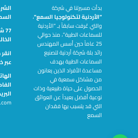
بدأت مسيرتنا في شركة
الشرك
“الأردنية لتكنولوجيا السمع
“
،
السم
والتي عُرفت سابقاً بـ “الأردنية
77 
للسماعات الطبية”، منذ حوالي
الخال
25 عاماً حين أسس المهندس
رائد بلة شركة أردنية لتصنيع
انقر 
السماعات الطبية بهدف
عبر خ
مساعدة الأفراد الذين يعانون
الهات
من مشاكل سمعية في
الفاكس: 32
الحصول على حياة طبيعية وذات
البري
نوعية أفضل بعيداً عن العوائق
c.com
التي قد يتسبب بها فقدان
السمع