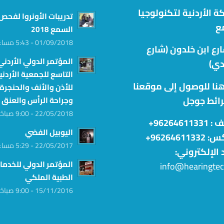
ة الأردنية لتكنولوجيا
تدريبات الأونروا لفحص
ع
السمع 2018
01/09/2018 - 5:43 مساءً
شارع ابن خلدون (شارع
المؤتمر الدولي الأردني
دي)
التاسع للجمعية الأردني
هنا للوصول إلى موقعنا
للأذن والأنف والحنجرة
رائط جوجل
وجراحة الرأس والعنق
22/05/2018 - 9:00 صباحًا
ف :
96264611331+
اليوبيل الفضي
962646113+
22/05/2017 - 5:29 مساءً
د الإلكتروني:
المؤتمر الدولي للخدما
info@hearingte
الطبية الملكي
15/11/2016 - 9:00 صباحًا