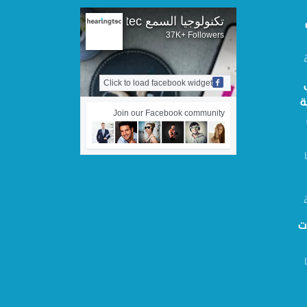
تكنولوجيا السمع hearingtec
37K+ Followers
Click to load facebook widget
ة
Join our Facebook community
ت