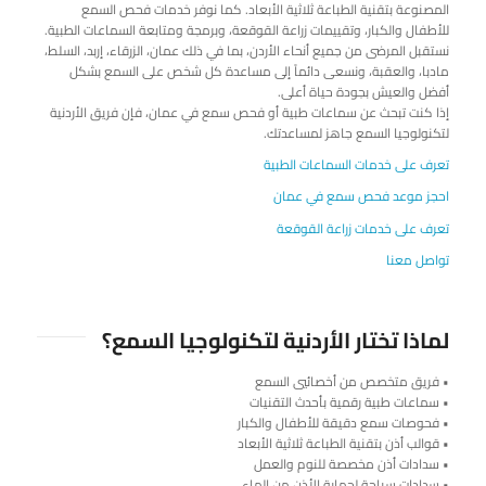
المصنوعة بتقنية الطباعة ثلاثية الأبعاد. كما نوفر خدمات فحص السمع
للأطفال والكبار، وتقييمات زراعة القوقعة، وبرمجة ومتابعة السماعات الطبية.
نستقبل المرضى من جميع أنحاء الأردن، بما في ذلك عمان، الزرقاء، إربد، السلط،
مادبا، والعقبة، ونسعى دائماً إلى مساعدة كل شخص على السمع بشكل
أفضل والعيش بجودة حياة أعلى.
إذا كنت تبحث عن سماعات طبية أو فحص سمع في عمان، فإن فريق الأردنية
لتكنولوجيا السمع جاهز لمساعدتك.
تعرف على خدمات السماعات الطبية
احجز موعد فحص سمع في عمان
تعرف على خدمات زراعة القوقعة
تواصل معنا
لماذا تختار الأردنية لتكنولوجيا السمع؟
• فريق متخصص من أخصائيي السمع
• سماعات طبية رقمية بأحدث التقنيات
• فحوصات سمع دقيقة للأطفال والكبار
• قوالب أذن بتقنية الطباعة ثلاثية الأبعاد
• سدادات أذن مخصصة للنوم والعمل
• سدادات سباحة لحماية الأذن من الماء