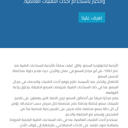
والكبار باستخدام أحدث التقنيات العالمية.
تعرف علينا
الأردنية لتكنولوجيا السمع، والتي عُرفت سابقاً بالأردنية للسماعات الطبية منذ
عام 1992، من أبرز مراكز السمع في عمان والأردن، حيث نقدم حلولاً متكاملة
لتحسين السمع
للأطفال والكبار. منذ تأسيسنا، نلتزم بتوفير أحدث التقنيات والخدمات في مجال
السمع، بما في ذلك السماعات الطبية، فحوصات السمع الدقيقة، وحلول زراعة
القوقعة.
يضم مركزنا فريقاً من أخصائيي السمع ذوي الخبرة، الذين يعملون على تقديم
تقييمات سمع شاملة وخطط علاج مخصصة لكل مريض حسب احتياجاته. نؤمن
أن كل حالة سمع مختلفة، لذلك نحرص على تقديم رعاية شخصية تبدأ من
التشخيص وتستمر مع المتابعة والدعم.
نستخدم أحدث التقنيات العالمية، بما في ذلك السماعات الطبية الرقمية المزودة
بمعالجة صوت تعتمد على الذكاء الاصطناعي، بالإضافة إلى قوالب الأذن