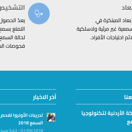
عاد
التشخيص
أبعاد المبتكرة في
يعدّ الحصول
سمعية غير مرئية ولاسلكية
التمتع بسمع
 احتياجات الأفراد.
لحالة السمع
فحوصات الس
نا
آخر الاخبار
ة الأردنية لتكنولوجيا
تدريبات الأونروا لفحص
ع
السمع 2018
01/09/2018 - 5:43 مساءً