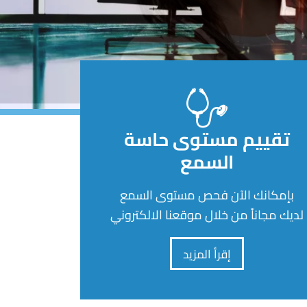
تقييم مستوى حاسة
السمع
بإمكانك الآن فحص مستوى السمع
لديك مجاناّ من خلال موقعنا الالكتروني
إقرأ المزيد