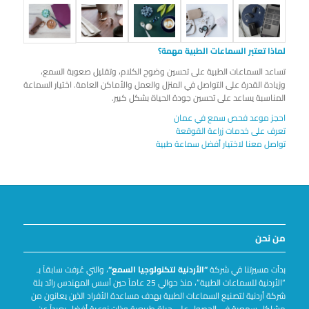
لماذا تعتبر السماعات الطبية مهمة؟
تساعد السماعات الطبية على تحسين وضوح الكلام، وتقليل صعوبة السمع،
وزيادة القدرة على التواصل في المنزل والعمل والأماكن العامة. اختيار السماعة
المناسبة يساعد على تحسين جودة الحياة بشكل كبير.
احجز موعد فحص سمع في عمان
تعرف على خدمات زراعة القوقعة
تواصل معنا لاختيار أفضل سماعة طبية
من نحن
بدأت مسيرتنا في شركة
“الأردنية لتكنولوجيا السمع
“
، والتي عُرفت سابقاً بـ
“الأردنية للسماعات الطبية”، منذ حوالي 25 عاماً حين أسس المهندس رائد بلة
شركة أردنية لتصنيع السماعات الطبية بهدف مساعدة الأفراد الذين يعانون من
مشاكل سمعية في الحصول على حياة طبيعية وذات نوعية أفضل بعيداً عن