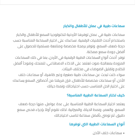
سماعات طبية في عمان للأطفال والكبار
سماعات طبية في عمان توفرها الأردنية لتكنولوجيا السمع للأطفال والكبار
باستخدام أحدث التقنيات الرقمية. نساعدك على اختيار السماعة المناسبة حسب
درجة ضعف السمع، ونوفر برمجة مخصصة ومتابعة مستمرة للحصول على
أفضل جودة سمع ممكنة.
نوفر أحدث أنواع السماعات الطبية الرقمية في الأردن، بما في ذلك السماعات
المزودة بمعالجة صوت تعتمد على الذكاء الاصطناعي، لتمنحك وضوحاً أفضل
للكلام وتقليل الضوضاء في مختلف البيئات.
سواء كنت تبحث عن سماعات طبية صغيرة وغير ظاهرة، أو سماعات خلف
الأذن، أو سماعات مخصصة للأطفال، فإن فريقنا من أخصائيي السمع يساعدك
على اختيار الحل المناسب حسب احتياجاتك ونمط حياتك
كيف تختار السماعة الطبية المناسبة؟
يعتمد اختيار السماعة الطبية المناسبة على عدة عوامل، منها درجة ضعف
السمع، والعمر، ونمط الحياة، والميزانية. لذلك نقوم أولاً بإجراء فحص سمع
دقيق، ثم نوصي بأفضل سماعة تناسب احتياجاتك
أنواع السماعات الطبية التي نوفرها
• سماعات خلف الأذن