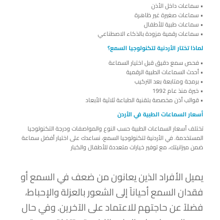
• سماعات داخل الأذن
• سماعات صغيرة غير ظاهرة
• سماعات طبية للأطفال
• سماعات رقمية مزودة بالذكاء الاصطناعي
لماذا تختار الأردنية لتكنولوجيا السمع؟
• فحص سمع دقيق قبل اختيار السماعة
• أحدث السماعات الطبية الرقمية
• برمجة ومتابعة بعد التركيب
• خبرة منذ عام 1992
• قوالب أذن مخصصة بتقنية الطباعة ثلاثية الأبعاد
أسعار السماعات الطبية في الأردن
تختلف أسعار السماعات الطبية حسب النوع والمواصفات ودرجة التكنولوجيا
المستخدمة. في الأردنية لتكنولوجيا السمع، نساعدك على اختيار أفضل سماعة
ضمن ميزانيتك، مع توفير خيارات متعددة للأطفال والكبار
يميل الأفراد الذين يعانون من ضعف في السمع أو
فقدان السمع أحياناً إلى الشعور بالعزلة والإحباط،
فضلاً عن حاجتهم للاعتماد على الآخرين. وفي حال