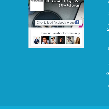
تكنولوجيا السمع hearingtec
37K+ Followers
Click to load facebook widget
ة
Join our Facebook community
ت