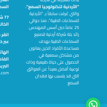
“الأردنية لتكنولوجيا السمع
“
،
السم
والتي عُرفت سابقاً بـ “الأردنية
77 
للسماعات الطبية”، منذ حوالي
الخال
25 عاماً حين أسس المهندس
رائد بلة شركة أردنية لتصنيع
انقر 
السماعات الطبية بهدف
عبر خ
مساعدة الأفراد الذين يعانون
الهات
من مشاكل سمعية في
الفاكس: 32
الحصول على حياة طبيعية وذات
البري
نوعية أفضل بعيداً عن العوائق
c.com
التي قد يتسبب بها فقدان
السمع