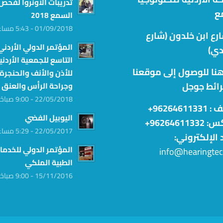
تدريبات الأونروا لفحص
ع
السمع 2018
01/09/2018 - 5:43 مساءً
شارع ابن خلدون (شارع
المؤتمر الدولي الأردني
دي)
التاسع للجمعية الأردني
هنا للوصول إلى موقعنا
للأذن والأنف والحنجرة
رائط جوجل
وجراحة الرأس والعنق
22/05/2018 - 9:00 صباحًا
ف :
96264611331+
اليوبيل الفضي
962646113+
22/05/2017 - 5:29 مساءً
د الإلكتروني:
المؤتمر الدولي للخدما
info@hearingte
الطبية الملكي
15/11/2016 - 9:00 صباحًا