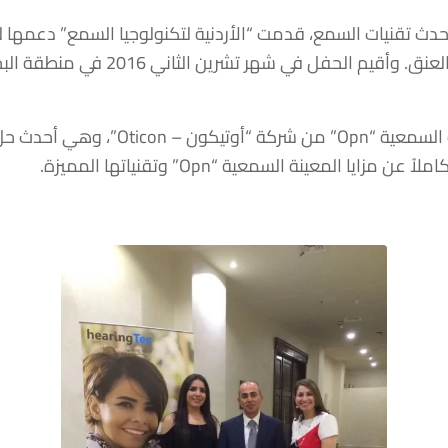
أحدث تقنيات السمع، قدمت “الأردنية لتكنولوجيا السمع” دعمها
الأردنية للأذن والأنف والحنجرة وجراحة
وسّلط الحدث الضوء بشكل رئيسي على المع
 المعينة السمعية “Opn” وتقنياتها المميزة.