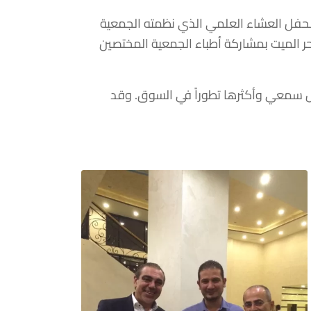
 لحفل العشاء العلمي الذي نظمته الجمعية
 الرأس والعنق. وأقيم الحفل في شهر تشرين الثاني 2016 في منطقة البحر الميت بمشاركة أطباء الجمعية المختصين
ينة السمعية “Opn” من شركة “أوتيكون – Oticon”، وهي أحدث حل سمعي وأكثرها تطوراً في السوق. وقد